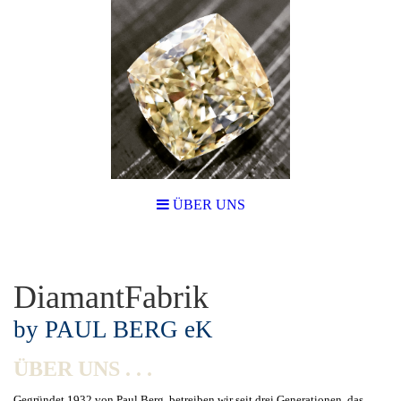
ÜBER UNS
DiamantFabrik
by PAUL BERG eK
ÜBER UNS . . .
Gegründet 1932 von Paul Berg, betreiben wir seit drei Generationen das